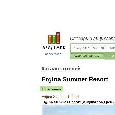
Словари и энциклоп
academic.ru
Каталог отелей
Толк
Каталог отелей
Ergina Summer Resort
Толкование
Ergina
Summer
Resort
Ergina
Summer
Resort
(
Андипарос
,
Греци