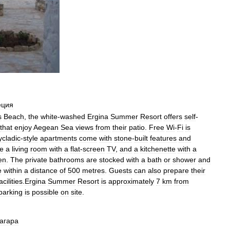
еция
s
Beach
,
the
white
-
washed
Ergina
Summer
Resort
offers
self
-
that
enjoy
Aegean
Sea
views
from
their
patio
.
Free
Wi
-
Fi
is
ycladic
-
style
apartments
come
with
stone
-
built
features
and
e
a
living
room
with
a
flat
-
screen
TV
,
and
a
kitchenette
with
a
en
.
The
private
bathrooms
are
stocked
with
a
bath
or
shower
and
e
within
a
distance
of
500
metres
.
Guests
can
also
prepare
their
acilities
.
Ergina
Summer
Resort
is
approximately
7
km
from
parking
is
possible
on
site
.
загара