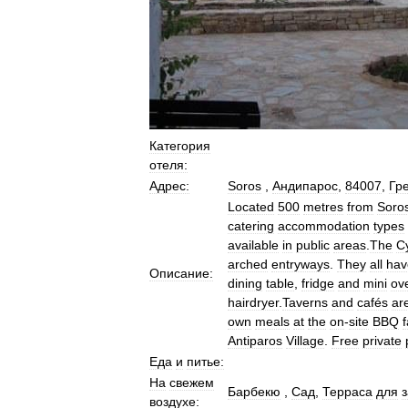
Категория
отеля:
Адрес:
Soros
,
Андипарос
,
84007
,
Гр
Located
500
metres
from
Soro
catering
accommodation
types
available
in
public
areas
.
The
C
arched
entryways
.
They
all
hav
Описание:
dining
table
,
fridge
and
mini
ov
hairdryer
.
Taverns
and
cafés
ar
own
meals
at
the
on
-
site
BBQ
f
Antiparos
Village
.
Free
private
Еда
и
питье:
На
свежем
Барбекю
,
Сад
,
Терраса
для
воздухе: