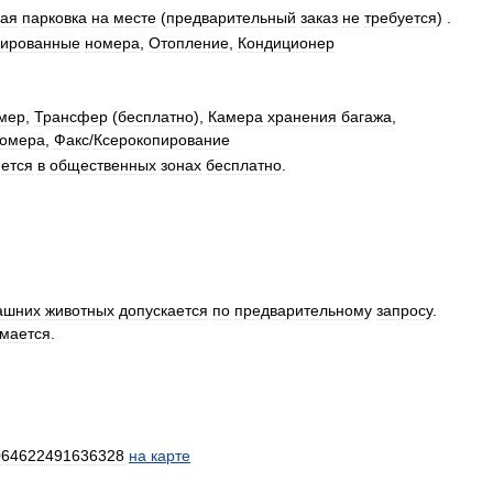
ная
парковка
на
месте
(
предварительный
заказ
не
требуется
) .
лированные
номера
,
Отопление
,
Кондиционер
мер
,
Трансфер
(
бесплатно
),
Камера
хранения
багажа
,
омера
,
Факс
/
Ксерокопирование
ется
в
общественных
зонах
бесплатно
.
ашних
животных
допускается
по
предварительному
запросу
.
имается
.
064622491636328
на
карте