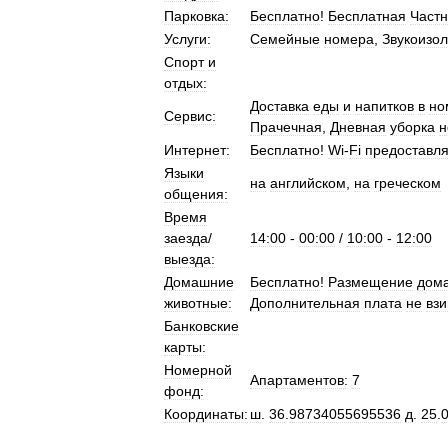
Парковка:
Бесплатно
!
Бесплатная
Част
Услуги:
Семейные
номера
,
Звукоизо
Спорт
и
отдых:
Доставка
еды
и
напитков
в
но
Сервис:
Прачечная
,
Дневная
уборка
н
Интернет:
Бесплатно
!
Wi
-
Fi
предоставля
Языки
на
английском
,
на
греческом
общения:
Время
заезда
/
14:00
-
00:00
/
10:00
-
12:00
выезда:
Домашние
Бесплатно
!
Размещение
дом
животные:
Дополнительная
плата
не
вз
Банковские
карты:
Номерной
Апартаментов:
7
фонд:
Координаты:
ш
.
36
.
98734055695536
д
.
25
.