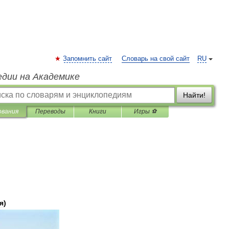
Запомнить сайт
Словарь на свой сайт
RU
едии на Академике
Найти!
ования
Переводы
Книги
Игры ⚽
я
)