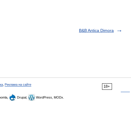
B&B Antica Dimora
ка
,
Реклама на сайте
18+
omla,
Drupal,
WordPress, MODx.